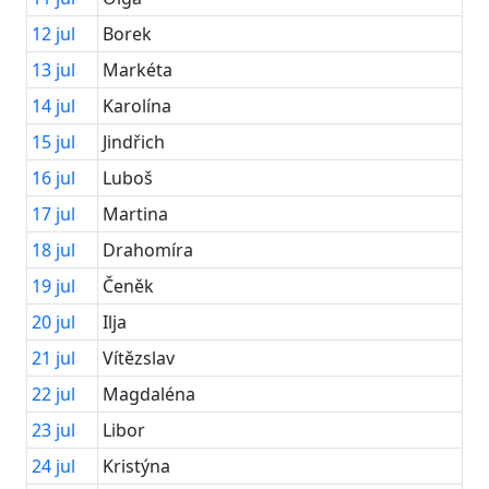
12
jul
Borek
13
jul
Markéta
14
jul
Karolína
15
jul
Jindřich
16
jul
Luboš
17
jul
Martina
18
jul
Drahomíra
19
jul
Čeněk
20
jul
Ilja
21
jul
Vítězslav
22
jul
Magdaléna
23
jul
Libor
24
jul
Kristýna