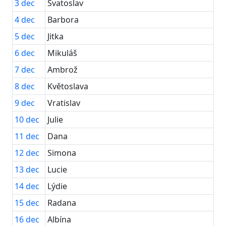
3
dec
Svatoslav
4
dec
Barbora
5
dec
Jitka
6
dec
Mikuláš
7
dec
Ambrož
8
dec
Květoslava
9
dec
Vratislav
10
dec
Julie
11
dec
Dana
12
dec
Simona
13
dec
Lucie
14
dec
Lýdie
15
dec
Radana
16
dec
Albína