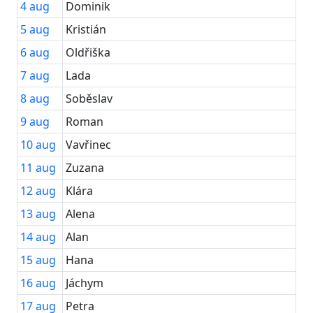
4
aug
Dominik
5
aug
Kristián
6
aug
Oldřiška
7
aug
Lada
8
aug
Soběslav
9
aug
Roman
10
aug
Vavřinec
11
aug
Zuzana
12
aug
Klára
13
aug
Alena
14
aug
Alan
15
aug
Hana
16
aug
Jáchym
17
aug
Petra