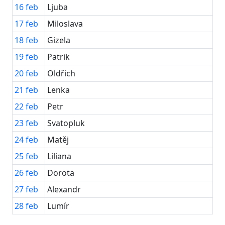
16
feb
Ljuba
17
feb
Miloslava
18
feb
Gizela
19
feb
Patrik
20
feb
Oldřich
21
feb
Lenka
22
feb
Petr
23
feb
Svatopluk
24
feb
Matěj
25
feb
Liliana
26
feb
Dorota
27
feb
Alexandr
28
feb
Lumír