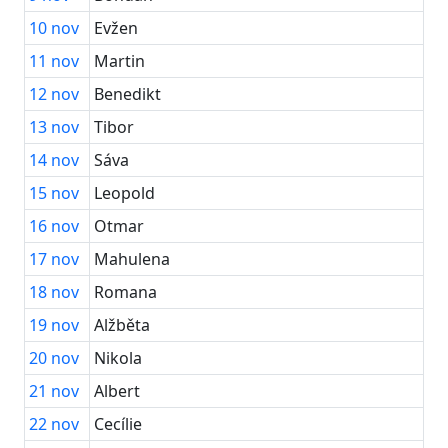
10
nov
Evžen
11
nov
Martin
12
nov
Benedikt
13
nov
Tibor
14
nov
Sáva
15
nov
Leopold
16
nov
Otmar
17
nov
Mahulena
18
nov
Romana
19
nov
Alžběta
20
nov
Nikola
21
nov
Albert
22
nov
Cecílie