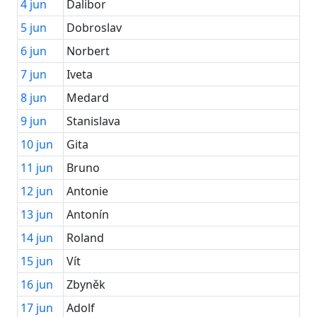
4
jun
Dalibor
5
jun
Dobroslav
6
jun
Norbert
7
jun
Iveta
8
jun
Medard
9
jun
Stanislava
10
jun
Gita
11
jun
Bruno
12
jun
Antonie
13
jun
Antonín
14
jun
Roland
15
jun
Vít
16
jun
Zbyněk
17
jun
Adolf