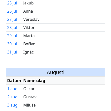
25
jul
Jakub
26
jul
Anna
27
jul
Věroslav
28
jul
Viktor
29
jul
Marta
30
jul
Bořivoj
31
jul
Ignác
Augusti
Datum
Namnsdag
1
aug
Oskar
2
aug
Gustav
3
aug
Miluše