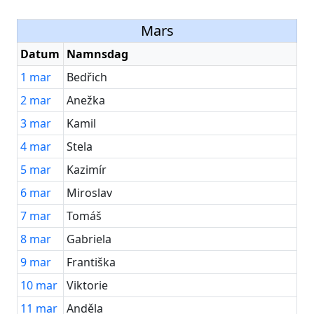
Mars
Datum
Namnsdag
1
mar
Bedřich
2
mar
Anežka
3
mar
Kamil
4
mar
Stela
5
mar
Kazimír
6
mar
Miroslav
7
mar
Tomáš
8
mar
Gabriela
9
mar
Františka
10
mar
Viktorie
11
mar
Anděla