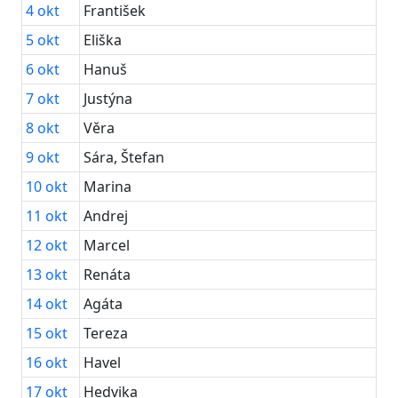
4
okt
František
5
okt
Eliška
6
okt
Hanuš
7
okt
Justýna
8
okt
Věra
9
okt
Sára, Štefan
10
okt
Marina
11
okt
Andrej
12
okt
Marcel
13
okt
Renáta
14
okt
Agáta
15
okt
Tereza
16
okt
Havel
17
okt
Hedvika