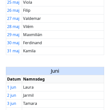
25
maj
Viola
26
maj
Filip
27
maj
Valdemar
28
maj
Vilém
29
maj
Maxmilián
30
maj
Ferdinand
31
maj
Kamila
Juni
Datum
Namnsdag
1
jun
Laura
2
jun
Jarmil
3
jun
Tamara