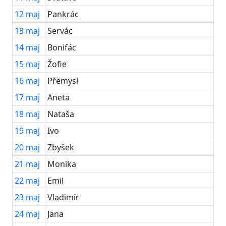
12
maj
Pankrác
13
maj
Servác
14
maj
Bonifác
15
maj
Žofie
16
maj
Přemysl
17
maj
Aneta
18
maj
Nataša
19
maj
Ivo
20
maj
Zbyšek
21
maj
Monika
22
maj
Emil
23
maj
Vladimír
24
maj
Jana