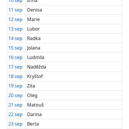
10
sep
Irma
11
sep
Denisa
12
sep
Marie
13
sep
Lubor
14
sep
Radka
15
sep
Jolana
16
sep
Ludmila
17
sep
Naděžda
18
sep
Kryštof
19
sep
Zita
20
sep
Oleg
21
sep
Matouš
22
sep
Darina
23
sep
Berta