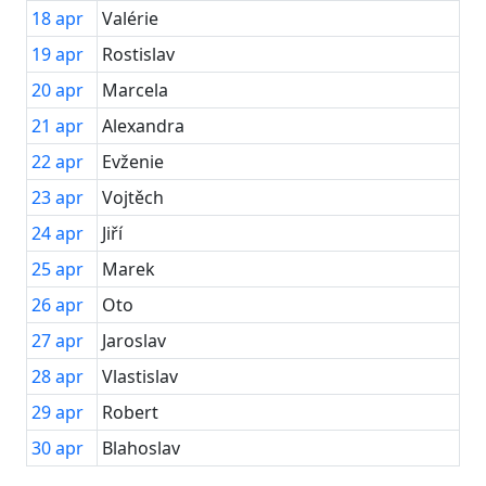
18
apr
Valérie
19
apr
Rostislav
20
apr
Marcela
21
apr
Alexandra
22
apr
Evženie
23
apr
Vojtěch
24
apr
Jiří
25
apr
Marek
26
apr
Oto
27
apr
Jaroslav
28
apr
Vlastislav
29
apr
Robert
30
apr
Blahoslav