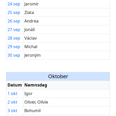
24
sep
Jaromír
25
sep
Zlata
26
sep
Andrea
27
sep
Jonáš
28
sep
Václav
29
sep
Michal
30
sep
Jeroným
Oktober
Datum
Namnsdag
1
okt
Igor
2
okt
Oliver, Olívie
3
okt
Bohumil