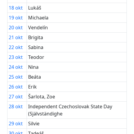
18
okt
Lukáš
19
okt
Michaela
20
okt
Vendelín
21
okt
Brigita
22
okt
Sabina
23
okt
Teodor
24
okt
Nina
25
okt
Beáta
26
okt
Erik
27
okt
Šarlota, Zoe
28
okt
Independent Czechoslovak State Day
(Självständighe
29
okt
Silvie
30
okt
Tadeáš