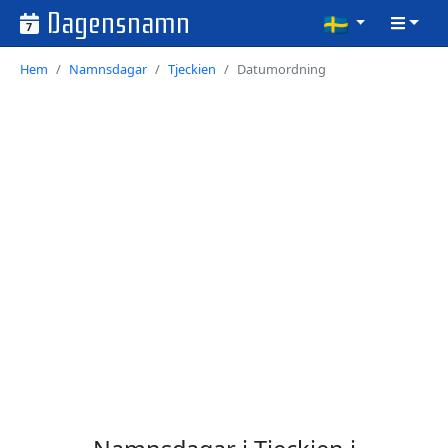
Dagensnamn
7
Hem
Namnsdagar
Tjeckien
Datumordning