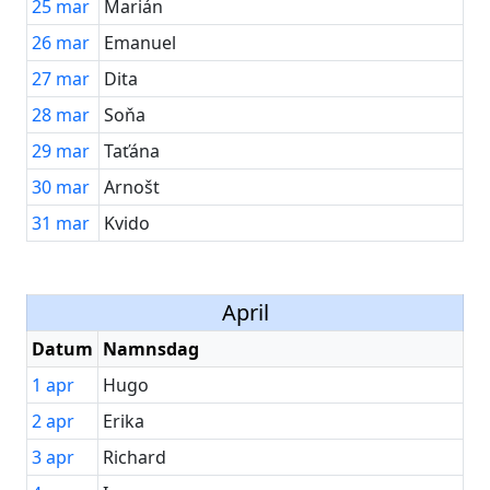
25
mar
Marián
26
mar
Emanuel
27
mar
Dita
28
mar
Soňa
29
mar
Taťána
30
mar
Arnošt
31
mar
Kvido
April
Datum
Namnsdag
1
apr
Hugo
2
apr
Erika
3
apr
Richard