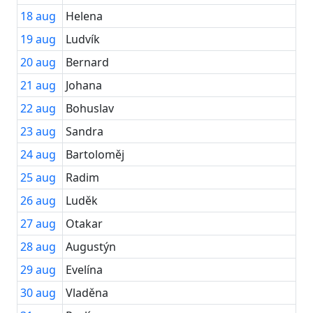
18
aug
Helena
19
aug
Ludvík
20
aug
Bernard
21
aug
Johana
22
aug
Bohuslav
23
aug
Sandra
24
aug
Bartoloměj
25
aug
Radim
26
aug
Luděk
27
aug
Otakar
28
aug
Augustýn
29
aug
Evelína
30
aug
Vladěna