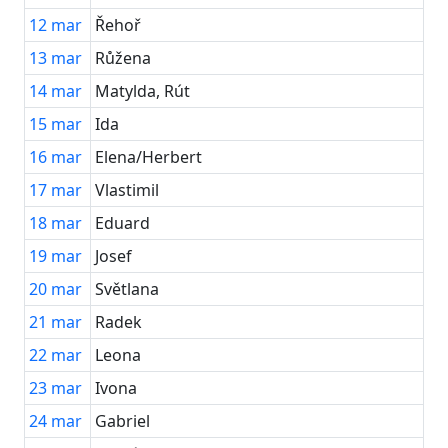
12
mar
Řehoř
13
mar
Růžena
14
mar
Matylda, Rút
15
mar
Ida
16
mar
Elena/Herbert
17
mar
Vlastimil
18
mar
Eduard
19
mar
Josef
20
mar
Světlana
21
mar
Radek
22
mar
Leona
23
mar
Ivona
24
mar
Gabriel