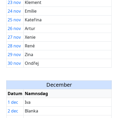
23
nov
Klement
24
nov
Emílie
25
nov
Kateřina
26
nov
Artur
27
nov
Xenie
28
nov
René
29
nov
Zina
30
nov
Ondřej
December
Datum
Namnsdag
1
dec
Iva
2
dec
Blanka