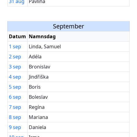
31
aug
Pavlína
September
Datum
Namnsdag
1
sep
Linda, Samuel
2
sep
Adéla
3
sep
Bronislav
4
sep
Jindřiška
5
sep
Boris
6
sep
Boleslav
7
sep
Regína
8
sep
Mariana
9
sep
Daniela