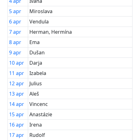
4
apr
Ivana
5
apr
Miroslava
6
apr
Vendula
7
apr
Herman, Hermína
8
apr
Ema
9
apr
Dušan
10
apr
Darja
11
apr
Izabela
12
apr
Julius
13
apr
Aleš
14
apr
Vincenc
15
apr
Anastázie
16
apr
Irena
17
apr
Rudolf