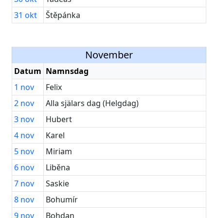
31
okt
Štěpánka
November
Datum
Namnsdag
1
nov
Felix
2
nov
Alla själars dag (Helgdag)
3
nov
Hubert
4
nov
Karel
5
nov
Miriam
6
nov
Liběna
7
nov
Saskie
8
nov
Bohumír
9
nov
Bohdan