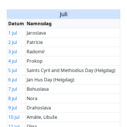
Juli
Datum
Namnsdag
1
jul
Jaroslava
2
jul
Patricie
3
jul
Radomír
4
jul
Prokop
5
jul
Saints Cyril and Methodius Day (Helgdag)
6
jul
Jan Hus Day (Helgdag)
7
jul
Bohuslava
8
jul
Nora
9
jul
Drahoslava
10
jul
Amálie, Libuše
11
jul
Olga