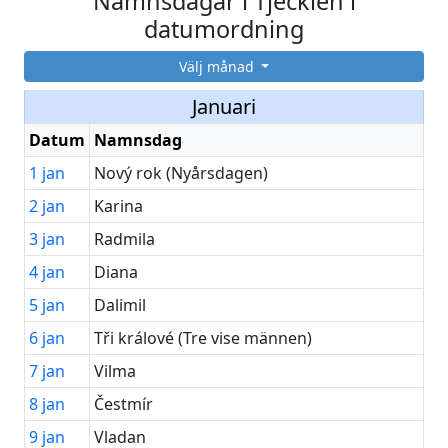
Namnsdagar i Tjeckien i
datumordning
Välj månad
Januari
Datum
Namnsdag
1
jan
Nový rok (Nyårsdagen)
2
jan
Karina
3
jan
Radmila
4
jan
Diana
5
jan
Dalimil
6
jan
Tři králové (Tre vise männen)
7
jan
Vilma
8
jan
Čestmír
9
jan
Vladan