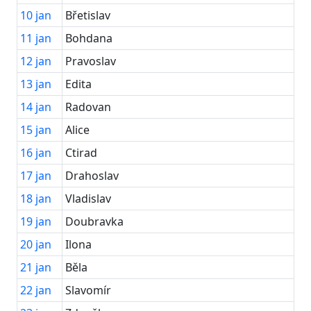
10
jan
Břetislav
11
jan
Bohdana
12
jan
Pravoslav
13
jan
Edita
14
jan
Radovan
15
jan
Alice
16
jan
Ctirad
17
jan
Drahoslav
18
jan
Vladislav
19
jan
Doubravka
20
jan
Ilona
21
jan
Běla
22
jan
Slavomír