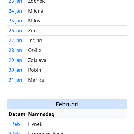
23
jan
Zdeněk
24
jan
Milena
25
jan
Miloš
26
jan
Zora
27
jan
Ingrid
28
jan
Otýlie
29
jan
Zdislava
30
jan
Robin
31
jan
Marika
Februari
Datum
Namnsdag
1
feb
Hynek