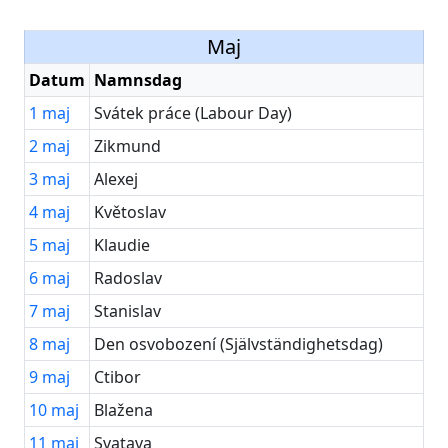
Maj
Datum
Namnsdag
1
maj
Svátek práce (Labour Day)
2
maj
Zikmund
3
maj
Alexej
4
maj
Květoslav
5
maj
Klaudie
6
maj
Radoslav
7
maj
Stanislav
8
maj
Den osvobození (Självständighetsdag)
9
maj
Ctibor
10
maj
Blažena
11
maj
Svatava