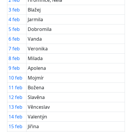
2
feb
Hromnice, Nela
3
feb
Blažej
4
feb
Jarmila
5
feb
Dobromila
6
feb
Vanda
7
feb
Veronika
8
feb
Milada
9
feb
Apolena
10
feb
Mojmír
11
feb
Božena
12
feb
Slavěna
13
feb
Věnceslav
14
feb
Valentýn
15
feb
Jiřina