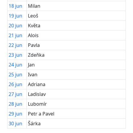
18
jun
Milan
19
jun
Leoš
20
jun
Květa
21
jun
Alois
22
jun
Pavla
23
jun
Zdeňka
24
jun
Jan
25
jun
Ivan
26
jun
Adriana
27
jun
Ladislav
28
jun
Lubomír
29
jun
Petr a Pavel
30
jun
Šárka