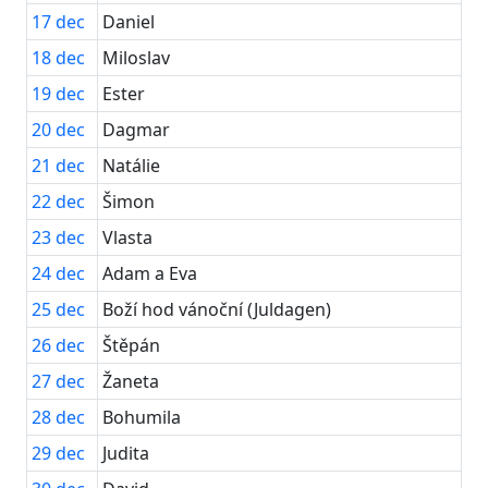
17
dec
Daniel
18
dec
Miloslav
19
dec
Ester
20
dec
Dagmar
21
dec
Natálie
22
dec
Šimon
23
dec
Vlasta
24
dec
Adam a Eva
25
dec
Boží hod vánoční (Juldagen)
26
dec
Štěpán
27
dec
Žaneta
28
dec
Bohumila
29
dec
Judita