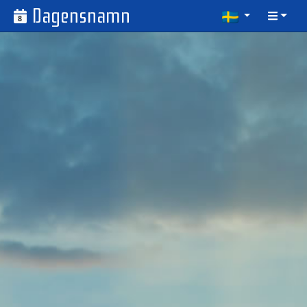
Dagensnamn
8