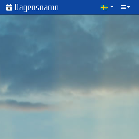
Dagensnamn
6