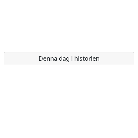
Denna dag i historien
1960
- De första kvinnliga prästerna inom Svenska
kyrkan vigs.
1946
- Japan håller sitt första parlamentsval efter
andra världskriget, vilket är första gången
japanska kvinnor tillåts rösta.
1925
- F. Scott Fitzgeralds roman Den store Gatsby