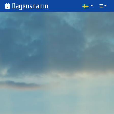
Dagensnamn
9