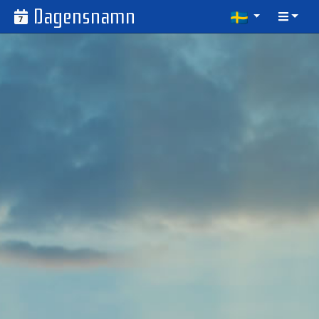
Dagensnamn
7