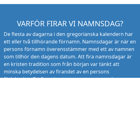
VARFÖR FIRAR VI NAMNSDAG?
De flesta av dagarna i den gregorianska kalendern har
ett eller två tillhörande förnamn. Namnsdagar är när en
persons förnamn överensstämmer med ett av namnen
som tillhör den dagens datum. Att fira namnsdagar är
en kristen tradition som från början var tänkt att
minska betydelsen av firandet av en persons
födelsedag. Ett firande av en persons namnsdag
ansågs som någonting att eftersträva eftersom en
persons födelsedag inte ansågs vara någonting som
var positivt att fira. Nu för tiden är det istället
födelsedagsfirandet som brukar vara mer vanligt
förekommande än att fira namnsdagar, men på vissa
platser så kan det fortfarande vara vanligt att fira
namnsdagar. Olika länder kan ha olika namn på olika
datum, men vissa av namnen brukar stämma överens