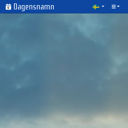
Dagensnamn
6