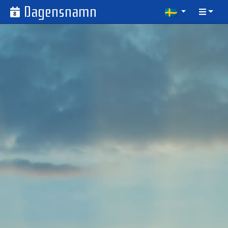
Dagensnamn
8