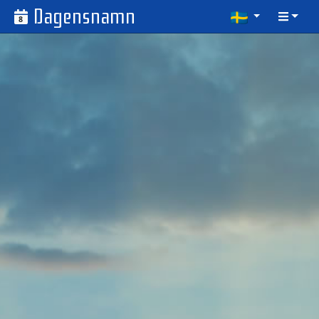
Dagensnamn
8