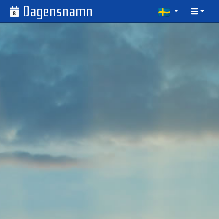
Dagensnamn
8