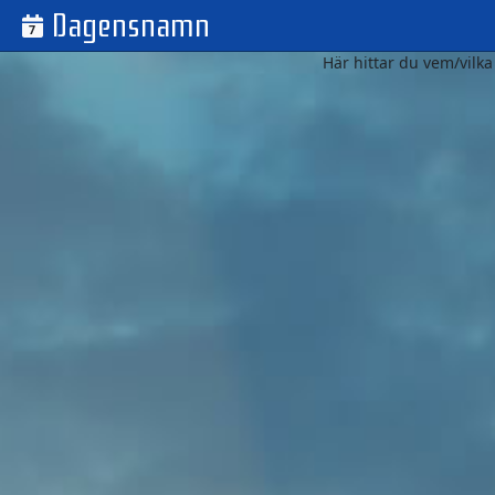
Dagensnamn
7
Här hittar du vem/vilk