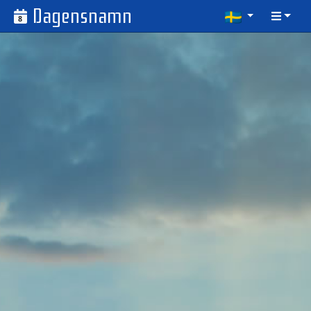
Dagensnamn
8