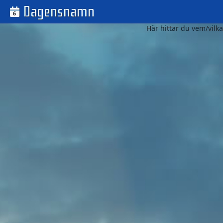
Dagensnamn
6
Här hittar du vem/vil