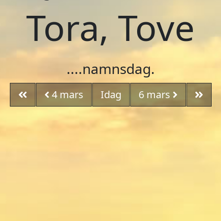
Tora, Tove
....namnsdag.
4
mars
Idag
6
mars