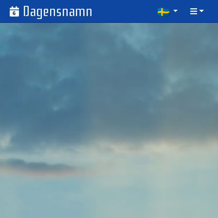
Dagensnamn
6