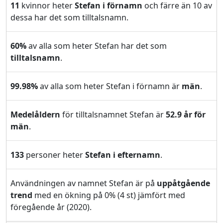
11
kvinnor heter
Stefan i förnamn
och färre än 10 av
dessa har det som tilltalsnamn.
60%
av alla som heter Stefan har det som
tilltalsnamn
.
99.98%
av alla som heter Stefan i förnamn är
män
.
Medelåldern
för tilltalsnamnet Stefan är
52.9 år för
män
.
133
personer heter
Stefan i efternamn
.
Användningen av namnet Stefan är på
uppåtgående
trend
med en ökning på 0% (4 st) jämfört med
föregående år (2020).