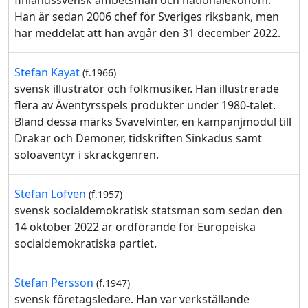
finlandssvensk ämbetsman och nationalekonom.
Han är sedan 2006 chef för Sveriges riksbank, men
har meddelat att han avgår den 31 december 2022.
Stefan Kayat
(f.1966)
svensk illustratör och folkmusiker. Han illustrerade
flera av Äventyrsspels produkter under 1980-talet.
Bland dessa märks Svavelvinter, en kampanjmodul till
Drakar och Demoner, tidskriften Sinkadus samt
soloäventyr i skräckgenren.
Stefan Löfven
(f.1957)
svensk socialdemokratisk statsman som sedan den
14 oktober 2022 är ordförande för Europeiska
socialdemokratiska partiet.
Stefan Persson
(f.1947)
svensk företagsledare. Han var verkställande