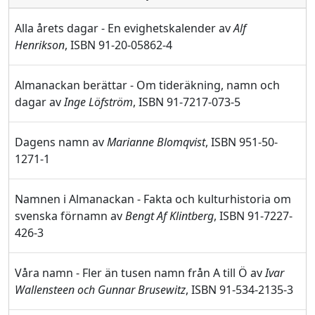
Alla årets dagar - En evighetskalender av
Alf
Henrikson
, ISBN 91-20-05862-4
Almanackan berättar - Om tideräkning, namn och
dagar av
Inge Löfström
, ISBN 91-7217-073-5
Dagens namn av
Marianne Blomqvist
, ISBN 951-50-
1271-1
Namnen i Almanackan - Fakta och kulturhistoria om
svenska förnamn av
Bengt Af Klintberg
, ISBN 91-7227-
426-3
Våra namn - Fler än tusen namn från A till Ö av
Ivar
Wallensteen och Gunnar Brusewitz
, ISBN 91-534-2135-3