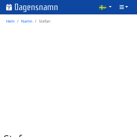
Dagensnamn
7
Hem
Namn
Stefan