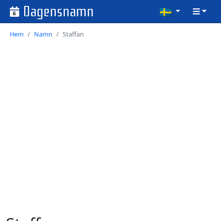
Dagensnamn
6
Hem
Namn
Staffan