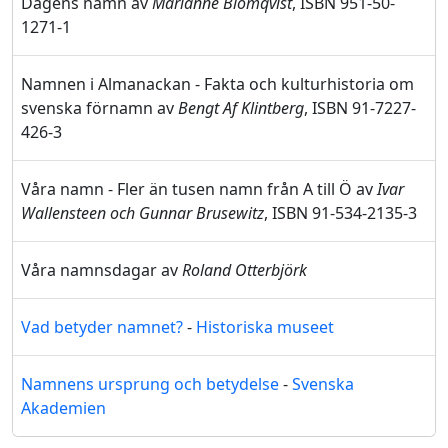
Dagens namn av
Marianne Blomqvist
, ISBN 951-50-
1271-1
Namnen i Almanackan - Fakta och kulturhistoria om
svenska förnamn av
Bengt Af Klintberg
, ISBN 91-7227-
426-3
Våra namn - Fler än tusen namn från A till Ö av
Ivar
Wallensteen och Gunnar Brusewitz
, ISBN 91-534-2135-3
Våra namnsdagar av
Roland Otterbjörk
Vad betyder namnet?
-
Historiska museet
Namnens ursprung och betydelse
-
Svenska
Akademien