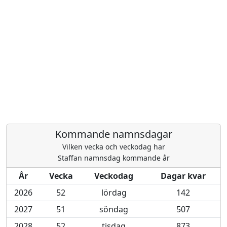
Kommande namnsdagar
Vilken vecka och veckodag har
Staffan namnsdag kommande år
År
Vecka
Veckodag
Dagar kvar
2026
52
lördag
142
2027
51
söndag
507
2028
52
tisdag
873