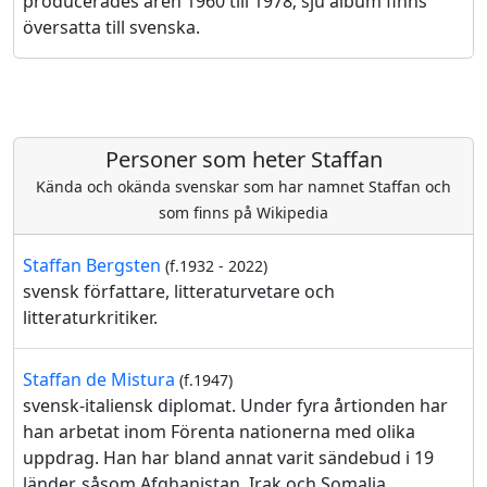
producerades åren 1960 till 1978; sju album finns
översatta till svenska.
Personer som heter Staffan
Kända och okända svenskar som har namnet Staffan och
som finns på Wikipedia
Staffan Bergsten
(f.1932 - 2022)
svensk författare, litteraturvetare och
litteraturkritiker.
Staffan de Mistura
(f.1947)
svensk-italiensk diplomat. Under fyra årtionden har
han arbetat inom Förenta nationerna med olika
uppdrag. Han har bland annat varit sändebud i 19
länder, såsom Afghanistan, Irak och Somalia.