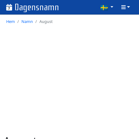
Dagensnamn
7
Hem
Namn
August