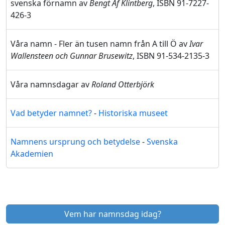
svenska förnamn av
Bengt Af Klintberg
, ISBN 91-7227-
426-3
Våra namn - Fler än tusen namn från A till Ö av
Ivar
Wallensteen och Gunnar Brusewitz
, ISBN 91-534-2135-3
Våra namnsdagar av
Roland Otterbjörk
Vad betyder namnet?
-
Historiska museet
Namnens ursprung och betydelse
-
Svenska
Akademien
Vem har namnsdag idag?