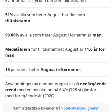
kvinnor har 4 stycken det som tilltalsnamn.
51%
av alla som heter August har det som
tilltalsnamn
.
99.88%
av alla som heter August i förnamn är
män
.
Medelåldern
för tilltalsnamnet August är
11.6 år för
män
.
16
personer heter
August i efternamn
.
Användningen av namnet August är på
nedåtgående
trend
med en minskning på 6.4% (728 st) jämfört
med föregående år (2020).
Namnstatistiken kommer från
Statistikmyndigheten