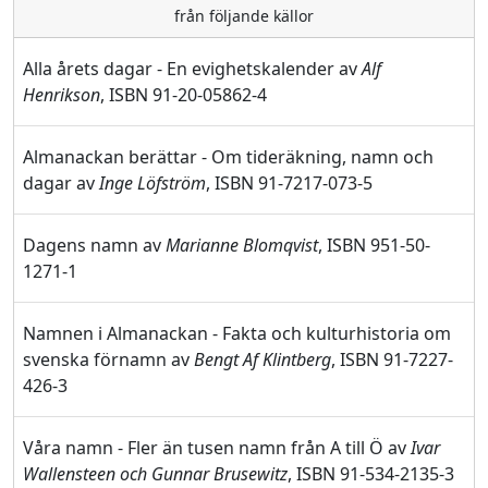
från följande källor
Alla årets dagar - En evighetskalender av
Alf
Henrikson
, ISBN 91-20-05862-4
Almanackan berättar - Om tideräkning, namn och
dagar av
Inge Löfström
, ISBN 91-7217-073-5
Dagens namn av
Marianne Blomqvist
, ISBN 951-50-
1271-1
Namnen i Almanackan - Fakta och kulturhistoria om
svenska förnamn av
Bengt Af Klintberg
, ISBN 91-7227-
426-3
Våra namn - Fler än tusen namn från A till Ö av
Ivar
Wallensteen och Gunnar Brusewitz
, ISBN 91-534-2135-3