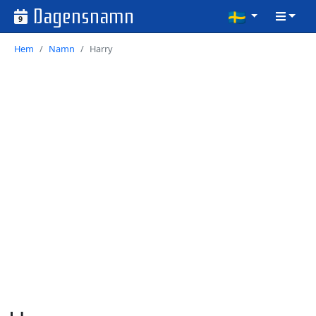
Dagensnamn
9
Hem
Namn
Harry