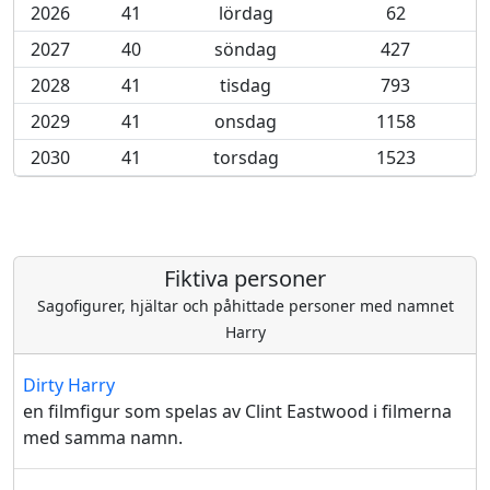
2026
41
lördag
62
2027
40
söndag
427
2028
41
tisdag
793
2029
41
onsdag
1158
2030
41
torsdag
1523
Fiktiva personer
Sagofigurer, hjältar och påhittade personer med namnet
Harry
Dirty Harry
en filmfigur som spelas av Clint Eastwood i filmerna
med samma namn.