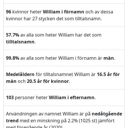
96
kvinnor heter
William i förnamn
och av dessa
kvinnor har 27 stycken det som tilltalsnamn.
57.7%
av alla som heter William har det som
tilltalsnamn
.
99.8%
av alla som heter William i förnamn är
män
.
Medelåldern
för tilltalsnamnet William är
16.5 år för
män
och
20.5 år för kvinnor
.
103
personer heter
William i efternamn
.
Användningen av namnet William är på
nedåtgående
trend
med en minskning på 2.2% (1025 st) jämfört
med föregående år (2020).