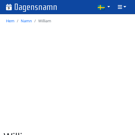
Dagensnamn
9
Hem
Namn
William