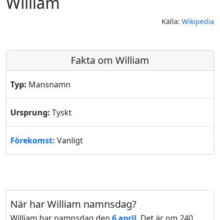
William
Källa:
Wikipedia
Fakta om William
Typ:
Mansnamn
Ursprung:
Tyskt
Förekomst:
Vanligt
När har William namnsdag?
William har namnsdag den
6 april
. Det är om 240