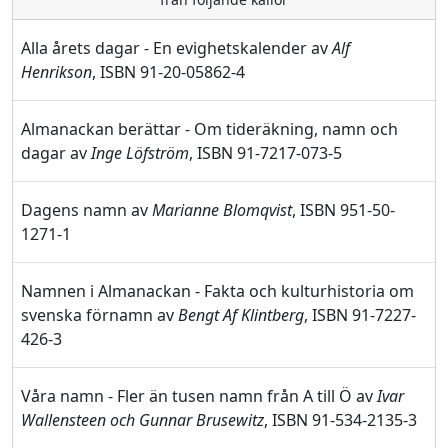
Alla årets dagar - En evighetskalender av
Alf
Henrikson
, ISBN 91-20-05862-4
Almanackan berättar - Om tideräkning, namn och
dagar av
Inge Löfström
, ISBN 91-7217-073-5
Dagens namn av
Marianne Blomqvist
, ISBN 951-50-
1271-1
Namnen i Almanackan - Fakta och kulturhistoria om
svenska förnamn av
Bengt Af Klintberg
, ISBN 91-7227-
426-3
Våra namn - Fler än tusen namn från A till Ö av
Ivar
Wallensteen och Gunnar Brusewitz
, ISBN 91-534-2135-3