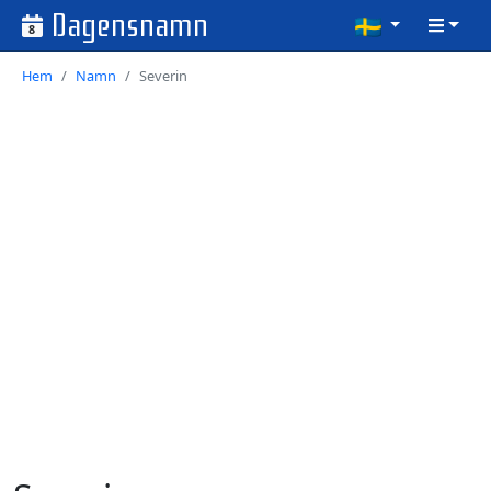
Dagensnamn
8
Hem
Namn
Severin