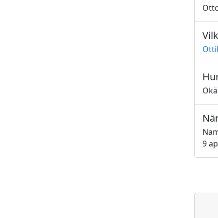
Ott
Vil
Otti
Hur
Okä
När
Namn
9 ap