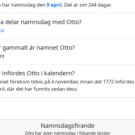
o har namnsdag den
9 april
. Det är om 244 dagar.
ka delar namnsdag med Otto?
lia
 gammalt är namnet Otto?
nt
 infördes Otto i kalendern?
et förekom tidvis på 4 november, innan det 1772 infördes
ril, där det har funnits sedan dess.
Namnsdagsfirande
Otto har även namnsdag i följande länder