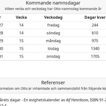
Kommande namnsdagar
Vilken vecka och veckodag har
Otto namnsdag kommande år
r
Vecka
Veckodag
Dagar kvar
27
14
fredag
244
28
14
söndag
610
29
15
måndag
975
30
15
tisdag
1340
31
15
onsdag
1705
Referenser
ormation om Otto är inhämtade och sammanställd från följande kä
 årets dagar - En evighetskalender av
Alf Henrikson
, ISBN 91-
62-4