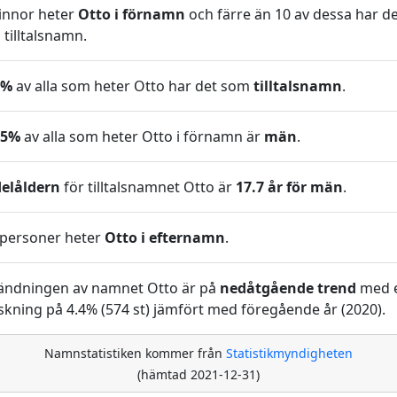
innor heter
Otto i förnamn
och färre än 10 av dessa har d
tilltalsnamn.
7%
av alla som heter Otto har det som
tilltalsnamn
.
95%
av alla som heter Otto i förnamn är
män
.
elåldern
för tilltalsnamnet Otto är
17.7 år för män
.
personer heter
Otto i efternamn
.
ändningen av namnet Otto är på
nedåtgående trend
med 
kning på 4.4% (574 st) jämfört med föregående år (2020).
Namnstatistiken kommer från
Statistikmyndigheten
(hämtad 2021-12-31)