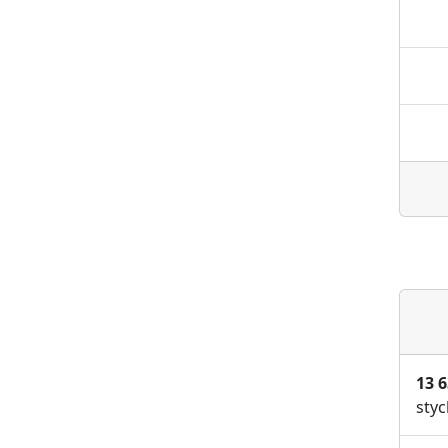
13 
styc