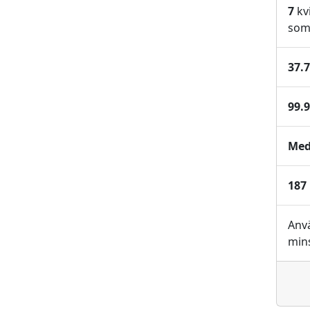
7
kv
som 
37.
99.
Med
187
Anv
mins