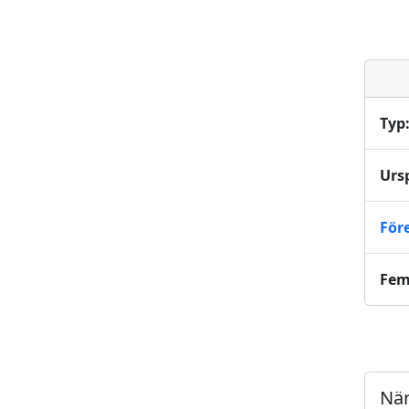
Typ
Urs
För
Fem
När