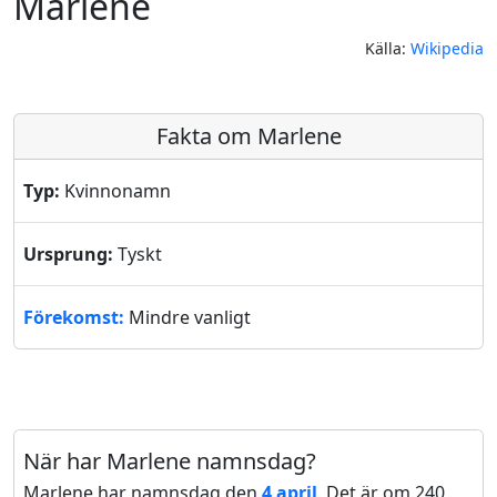
Marlene
Källa:
Wikipedia
Fakta om Marlene
Typ:
Kvinnonamn
Ursprung:
Tyskt
Förekomst:
Mindre vanligt
När har Marlene namnsdag?
Marlene har namnsdag den
4 april
. Det är om 240