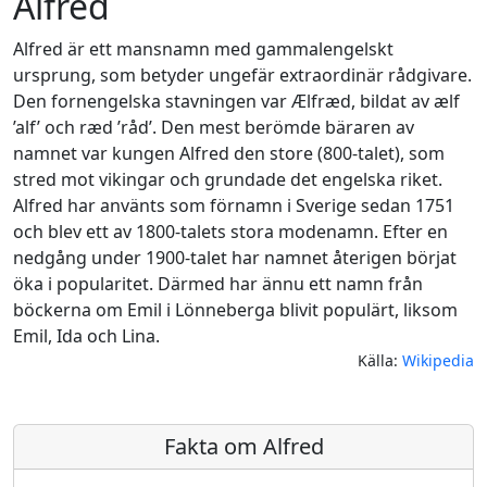
Alfred
Alfred är ett mansnamn med gammalengelskt
ursprung, som betyder ungefär extraordinär rådgivare.
Den fornengelska stavningen var Ælfræd, bildat av ælf
’alf’ och ræd ’råd’. Den mest berömde bäraren av
namnet var kungen Alfred den store (800-talet), som
stred mot vikingar och grundade det engelska riket.
Alfred har använts som förnamn i Sverige sedan 1751
och blev ett av 1800-talets stora modenamn. Efter en
nedgång under 1900-talet har namnet återigen börjat
öka i popularitet. Därmed har ännu ett namn från
böckerna om Emil i Lönneberga blivit populärt, liksom
Emil, Ida och Lina.
Källa:
Wikipedia
Fakta om Alfred