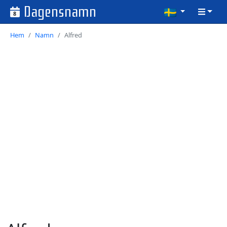
Dagensnamn
8
Hem
Namn
Alfred