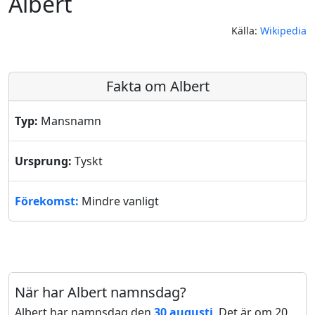
Albert
Källa:
Wikipedia
Fakta om Albert
Typ:
Mansnamn
Ursprung:
Tyskt
Förekomst:
Mindre vanligt
När har Albert namnsdag?
Albert har namnsdag den
30 augusti
. Det är om 20