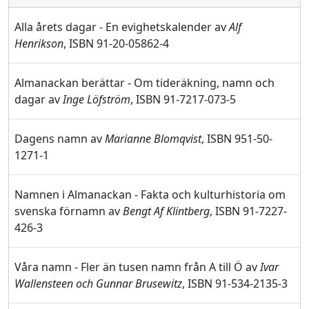
Alla årets dagar - En evighetskalender av
Alf
Henrikson
, ISBN 91-20-05862-4
Almanackan berättar - Om tideräkning, namn och
dagar av
Inge Löfström
, ISBN 91-7217-073-5
Dagens namn av
Marianne Blomqvist
, ISBN 951-50-
1271-1
Namnen i Almanackan - Fakta och kulturhistoria om
svenska förnamn av
Bengt Af Klintberg
, ISBN 91-7227-
426-3
Våra namn - Fler än tusen namn från A till Ö av
Ivar
Wallensteen och Gunnar Brusewitz
, ISBN 91-534-2135-3