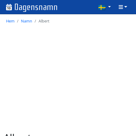
Dagensnamn
10
Hem
Namn
Albert