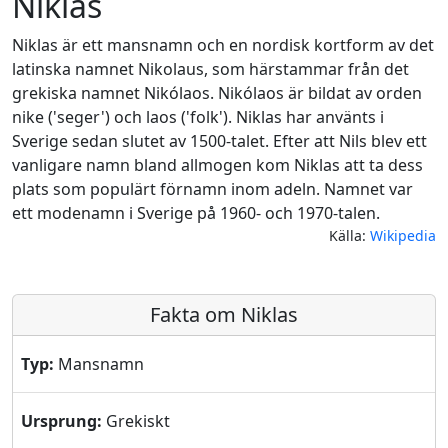
Niklas
Niklas är ett mansnamn och en nordisk kortform av det
latinska namnet Nikolaus, som härstammar från det
grekiska namnet Nikólaos. Nikólaos är bildat av orden
nike ('seger') och laos ('folk'). Niklas har använts i
Sverige sedan slutet av 1500-talet. Efter att Nils blev ett
vanligare namn bland allmogen kom Niklas att ta dess
plats som populärt förnamn inom adeln. Namnet var
ett modenamn i Sverige på 1960- och 1970-talen.
Källa:
Wikipedia
Fakta om Niklas
Typ:
Mansnamn
Ursprung:
Grekiskt