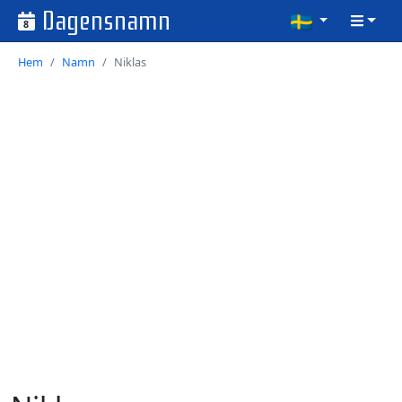
Dagensnamn
8
Hem
Namn
Niklas