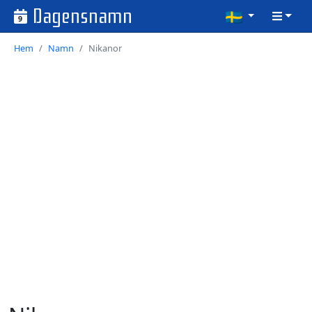
Dagensnamn
9
Hem
Namn
Nikanor