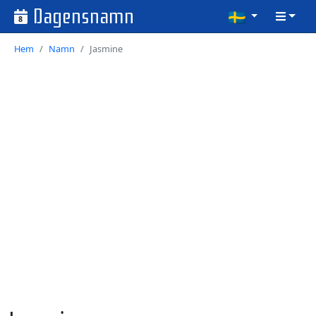
Dagensnamn
8
Hem
Namn
Jasmine