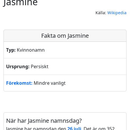
Jasmine
Källa:
Wikipedia
Fakta om Jasmine
Typ:
Kvinnonamn
Ursprung:
Persiskt
Förekomst:
Mindre vanligt
När har Jasmine namnsdag?
Jasmine har namnsdag den
26 juli
. Det är om 352