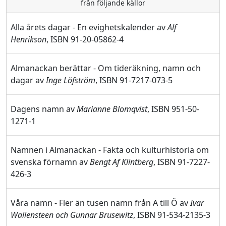
från följande källor
Alla årets dagar - En evighetskalender av
Alf
Henrikson
, ISBN 91-20-05862-4
Almanackan berättar - Om tideräkning, namn och
dagar av
Inge Löfström
, ISBN 91-7217-073-5
Dagens namn av
Marianne Blomqvist
, ISBN 951-50-
1271-1
Namnen i Almanackan - Fakta och kulturhistoria om
svenska förnamn av
Bengt Af Klintberg
, ISBN 91-7227-
426-3
Våra namn - Fler än tusen namn från A till Ö av
Ivar
Wallensteen och Gunnar Brusewitz
, ISBN 91-534-2135-3