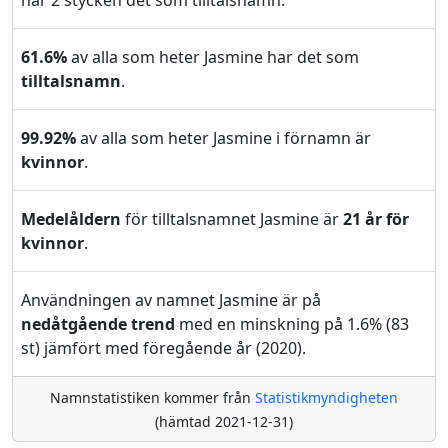
har 2 stycken det som tilltalsnamn.
61.6%
av alla som heter Jasmine har det som
tilltalsnamn
.
99.92%
av alla som heter Jasmine i förnamn är
kvinnor
.
Medelåldern
för tilltalsnamnet Jasmine är
21 år för
kvinnor
.
Användningen av namnet Jasmine är på
nedåtgående trend
med en minskning på 1.6% (83
st) jämfört med föregående år (2020).
Namnstatistiken kommer från
Statistikmyndigheten
(hämtad 2021-12-31)