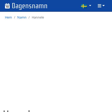
Dagensnamn
10
Hem
Namn
Hannele