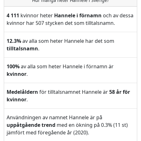
Hur många heter Hannele i Sverige?
4 111
kvinnor heter
Hannele i förnamn
och av dessa
kvinnor har 507 stycken det som tilltalsnamn.
12.3%
av alla som heter Hannele har det som
tilltalsnamn
.
100%
av alla som heter Hannele i förnamn är
kvinnor
.
Medelåldern
för tilltalsnamnet Hannele är
58 år för
kvinnor
.
Användningen av namnet Hannele är på
uppåtgående trend
med en ökning på 0.3% (11 st)
jämfört med föregående år (2020).