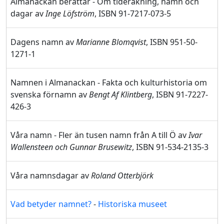
Almanackan berättar - Om tideräkning, namn och
dagar av
Inge Löfström
, ISBN 91-7217-073-5
Dagens namn av
Marianne Blomqvist
, ISBN 951-50-
1271-1
Namnen i Almanackan - Fakta och kulturhistoria om
svenska förnamn av
Bengt Af Klintberg
, ISBN 91-7227-
426-3
Våra namn - Fler än tusen namn från A till Ö av
Ivar
Wallensteen och Gunnar Brusewitz
, ISBN 91-534-2135-3
Våra namnsdagar av
Roland Otterbjörk
Vad betyder namnet?
-
Historiska museet