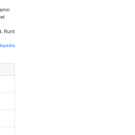
 namn
det
t. Runt
kipedia