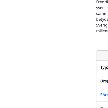
Fredri
svensk
samman
betyde
Sverig
millen
Typ
Urs
För