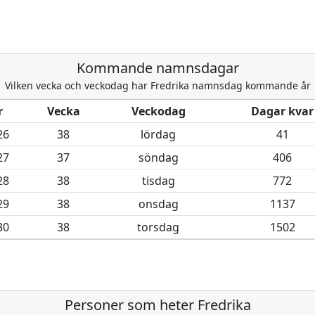
Kommande namnsdagar
Vilken vecka och veckodag har
Fredrika namnsdag kommande år
r
Vecka
Veckodag
Dagar kvar
26
38
lördag
41
27
37
söndag
406
28
38
tisdag
772
29
38
onsdag
1137
30
38
torsdag
1502
Personer som heter Fredrika