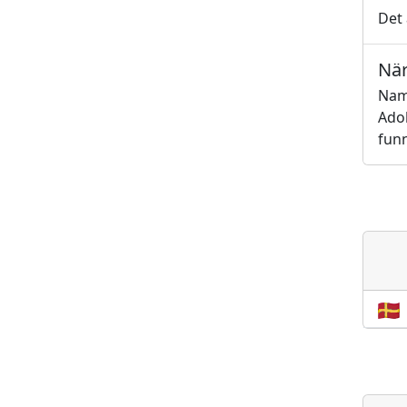
Det 
När
Nam
Adol
funn