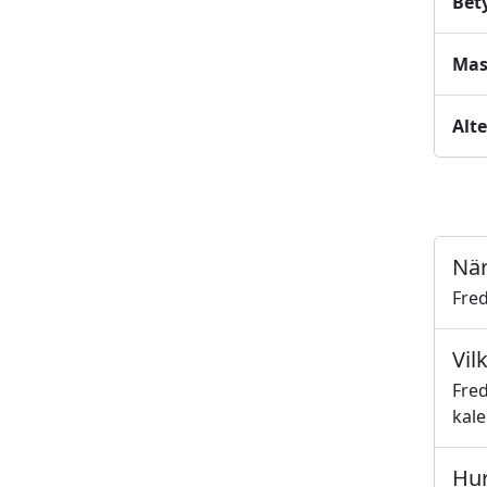
Bet
Mas
Alt
När
Fre
Vil
Fre
kal
Hur