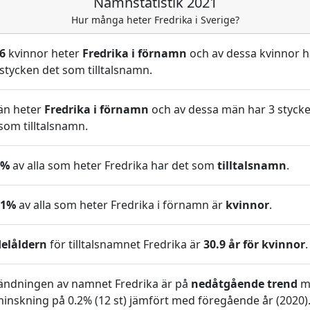
Namnstatistik 2021
Hur många heter Fredrika i Sverige?
6
kvinnor heter
Fredrika i förnamn
och av dessa kvinnor h
stycken det som tilltalsnamn.
n heter
Fredrika i förnamn
och av dessa män har 3 styck
som tilltalsnamn.
8%
av alla som heter Fredrika har det som
tilltalsnamn
.
91%
av alla som heter Fredrika i förnamn är
kvinnor
.
elåldern
för tilltalsnamnet Fredrika är
30.9 år för kvinnor
.
ändningen av namnet Fredrika är på
nedåtgående trend
m
inskning på 0.2% (12 st) jämfört med föregående år (2020)