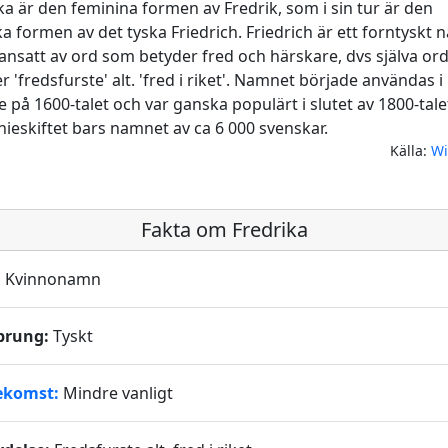
ka är den feminina formen av Fredrik, som i sin tur är den
a formen av det tyska Friedrich. Friedrich är ett forntyskt
satt av ord som betyder fred och härskare, dvs själva or
r 'fredsfurste' alt. 'fred i riket'. Namnet började användas i
e på 1600-talet och var ganska populärt i slutet av 1800-tale
nieskiftet bars namnet av ca 6 000 svenskar.
Källa:
Wi
Fakta om Fredrika
:
Kvinnonamn
prung:
Tyskt
ekomst:
Mindre vanligt