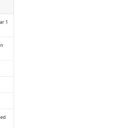
ar 1
en
ed
.