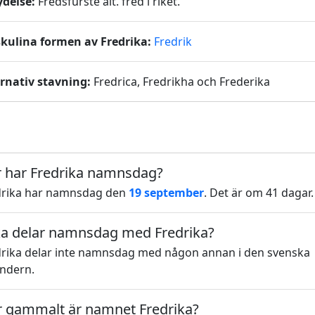
ydelse:
Fredsfurste alt. fred i riket.
kulina formen av Fredrika:
Fredrik
ernativ stavning:
Fredrica, Fredrikha och Frederika
 har Fredrika namnsdag?
drika har namnsdag den
19 september
. Det är om 41 dagar.
ka delar namnsdag med Fredrika?
drika delar inte namnsdag med någon annan i den svenska
endern.
 gammalt är namnet Fredrika?