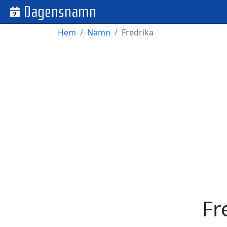
Dagensnamn
9
Hem
Namn
Fredrika
Fr