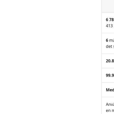
6 78
413 
6
mä
det 
20.
99.
Med
Anv
en m