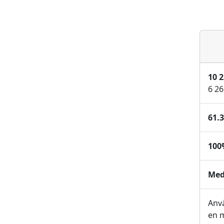
10 
6 26
61.
100
Med
Anv
en m