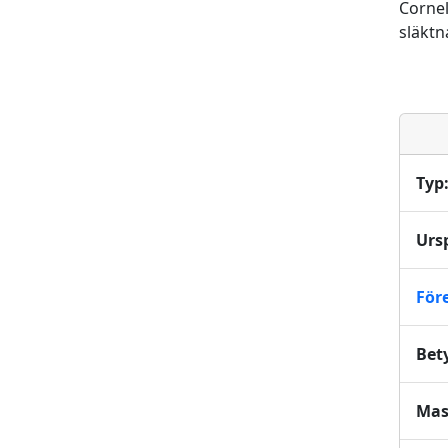
Cornel
släktn
Typ
Urs
För
Bet
Mas