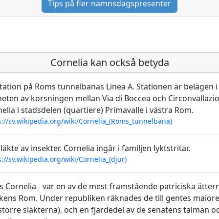
Tips på fler namnsdagspresenter
Cornelia kan också betyda
tation på Roms tunnelbanas Linea A. Stationen är belägen i
eten av korsningen mellan Via di Boccea och Circonvallazi
elia i stadsdelen (quartiere) Primavalle i västra Rom.
s://sv.wikipedia.org/wiki/Cornelia_(Roms_tunnelbana)
släkte av insekter. Cornelia ingår i familjen lyktstritar.
s://sv.wikipedia.org/wiki/Cornelia_(djur)
 Cornelia - var en av de mest framstående patriciska ättern
kens Rom. Under republiken räknades de till gentes maior
större släkterna), och en fjärdedel av de senatens talmän o