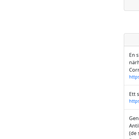
En s
närh
Corn
http
Ett 
http
Gens
Anti
(de 