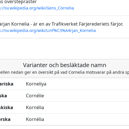
s överstepräster
s://sv.wikipedia.org/wiki/Gens_Cornelia
ärjan Kornelia - är en av Trafikverket Färjerederiets färjor.
s://sv.wikipedia.org/wiki/Linf%C3%A4rjan_Kornelia
Varianter och besläktade namn
ellen nedan ger en översikt på vad Cornelia motsvarar på andra s
ariska
Korneliya
ska
Cornélie
akiska
Kornélia
rska
Kornélia