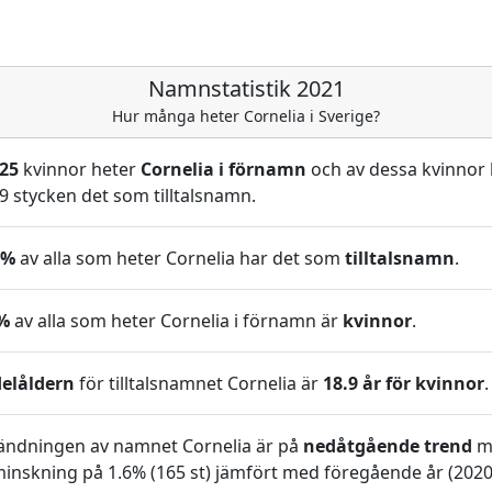
Namnstatistik 2021
Hur många heter Cornelia i Sverige?
225
kvinnor heter
Cornelia i förnamn
och av dessa kvinnor 
9 stycken det som tilltalsnamn.
3%
av alla som heter Cornelia har det som
tilltalsnamn
.
%
av alla som heter Cornelia i förnamn är
kvinnor
.
elåldern
för tilltalsnamnet Cornelia är
18.9 år för kvinnor
.
ändningen av namnet Cornelia är på
nedåtgående trend
m
inskning på 1.6% (165 st) jämfört med föregående år (2020