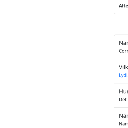
Alt
När
Cor
Vil
Lydi
Hur
Det 
När
Namn