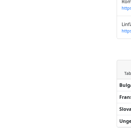
Rom
http
Linf
http
Tab
Bulg
Fran
Slov
Unge