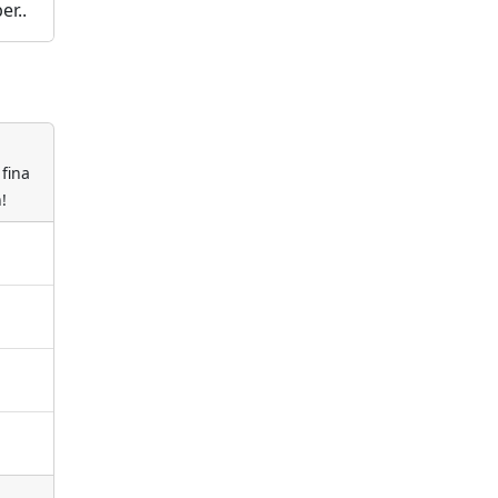
r..
fina
!