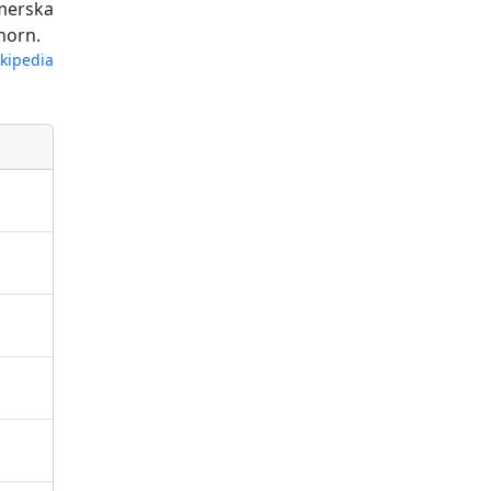
omerska
horn.
kipedia