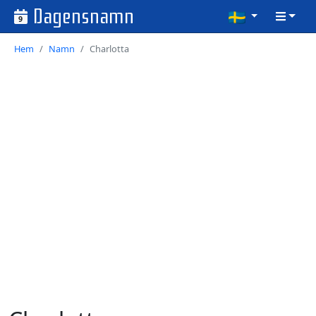
Dagensnamn
9
Hem
Namn
Charlotta