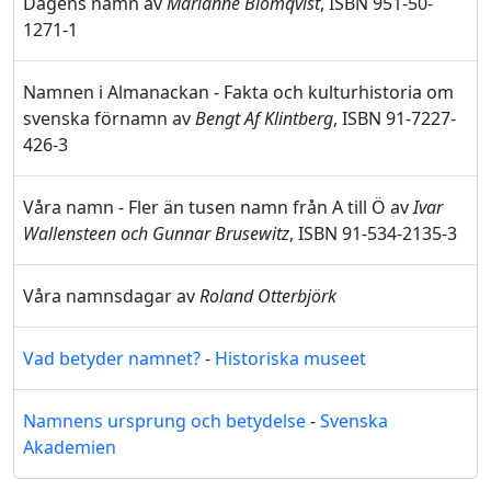
Dagens namn av
Marianne Blomqvist
, ISBN 951-50-
1271-1
Namnen i Almanackan - Fakta och kulturhistoria om
svenska förnamn av
Bengt Af Klintberg
, ISBN 91-7227-
426-3
Våra namn - Fler än tusen namn från A till Ö av
Ivar
Wallensteen och Gunnar Brusewitz
, ISBN 91-534-2135-3
Våra namnsdagar av
Roland Otterbjörk
Vad betyder namnet?
-
Historiska museet
Namnens ursprung och betydelse
-
Svenska
Akademien