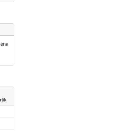
tena
råk