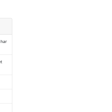
 har
et