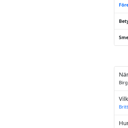
För
Bet
Sm
När
Bir
Vil
Brit
Hur