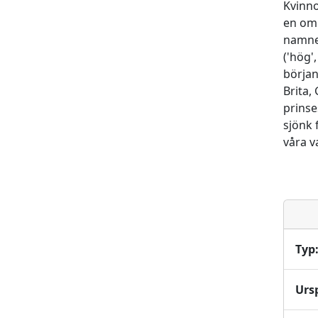
Kvinno
en omb
namnet
('hög',
början
Brita,
prinse
sjönk 
våra v
Typ
Urs