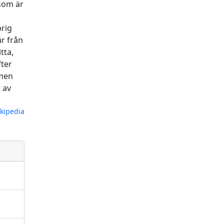
 som är
rig
är från
tta,
fter
 men
t av
kipedia