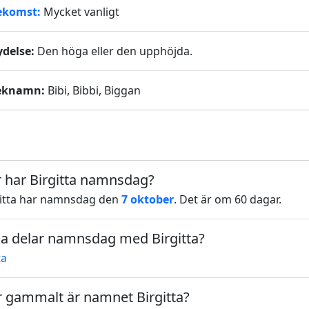
ekomst:
Mycket vanligt
ydelse:
Den höga eller den upphöjda.
eknamn:
Bibi, Bibbi, Biggan
 har Birgitta namnsdag?
gitta har namnsdag den
7 oktober
. Det är om 60 dagar.
ka delar namnsdag med Birgitta?
ta
 gammalt är namnet Birgitta?