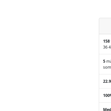
158
36 4
5
mä
som 
22.
100
Med