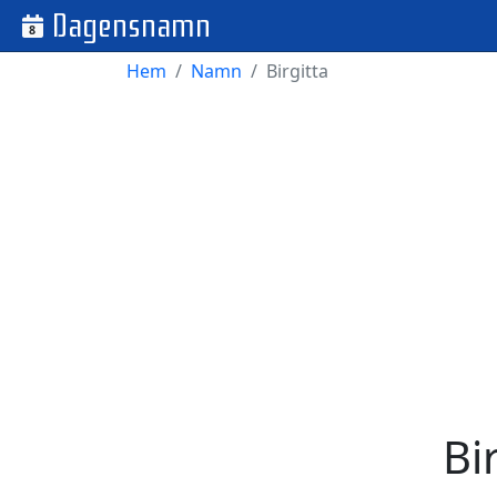
Dagensnamn
8
Hem
Namn
Birgitta
Bi