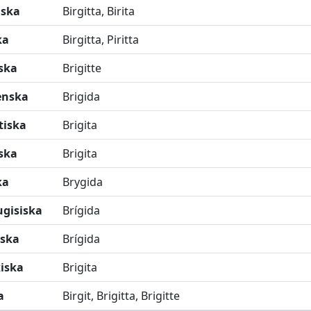
iska
Birgitta, Birita
ka
Birgitta, Piritta
ska
Brigitte
ienska
Brigida
tiska
Brigita
iska
Brigita
ka
Brygida
ugisiska
Brígida
ska
Brígida
kiska
Brigita
a
Birgit, Brigitta, Brigitte