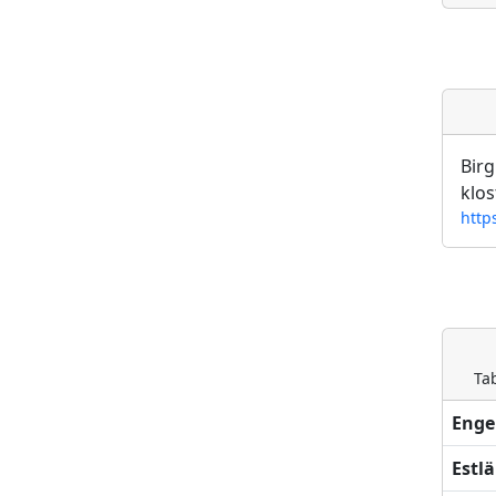
Birg
klos
http
Ta
Enge
Estl