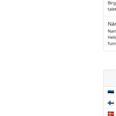
Birg
talet
När
Namn
Heli
funn