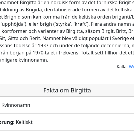
namnet Birgitta är en nordisk form av det fornirska Brigit
ildning av Brigida, den latiniserade formen av det keltiska
 Brighid som kan komma från de keltiska orden briganti/b
 'upphöjda'), eller brigh ('styrka', 'kraft'). Flera andra namn 
 kortformer och varianter av Birgitta, såsom Birgit, Britt, Bri
 Git, Gitta och Berit. Namnet blev väldigt populärt i Sverige e
ssans födelse år 1937 och under de följande decennierna,
från början på 1970-talet i frekvens. Totalt sett tillhör det et
anligare kvinnonamn.
Källa:
Wi
Fakta om Birgitta
:
Kvinnonamn
prung:
Keltiskt