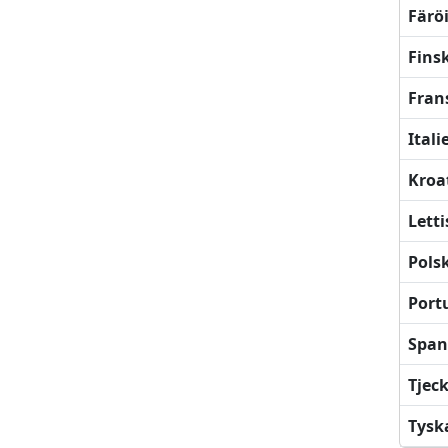
Färö
Fins
Fran
Ital
Kroa
Lett
Pols
Port
Span
Tjec
Tysk