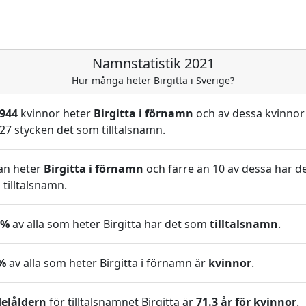
Namnstatistik 2021
Hur många heter Birgitta i Sverige?
 944
kvinnor heter
Birgitta i förnamn
och av dessa kvinnor
27 stycken det som tilltalsnamn.
n heter
Birgitta i förnamn
och färre än 10 av dessa har d
tilltalsnamn.
9%
av alla som heter Birgitta har det som
tilltalsnamn
.
%
av alla som heter Birgitta i förnamn är
kvinnor
.
elåldern
för tilltalsnamnet Birgitta är
71.3 år för kvinnor
.