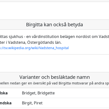
Birgitta kan också betyda
ittas sjukhus - en vårdinstitution belägen nordöst om Vads
ter i Vadstena, Östergötlands län.
s://sv.wikipedia.org/wiki/Vadstena_hospital
Varianter och besläktade namn
bellen nedan ger en översikt på vad Birgitta motsvarar på andra sp
lska
Bridget, Bridgette
ändska
Birgit, Piret