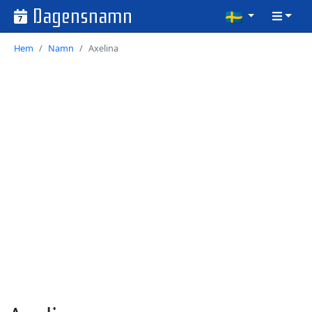
Dagensnamn
7
Hem
Namn
Axelina