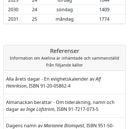
2029
24
lördag
1044
2030
24
söndag
1409
2031
25
måndag
1774
Referenser
Information om Axelina är inhämtade och sammanställd
från följande källor
Alla årets dagar - En evighetskalender av
Alf
Henrikson
, ISBN 91-20-05862-4
Almanackan berättar - Om tideräkning, namn och
dagar av
Inge Löfström
, ISBN 91-7217-073-5
Dagens namn av
Marianne Blomqvist
, ISBN 951-50-